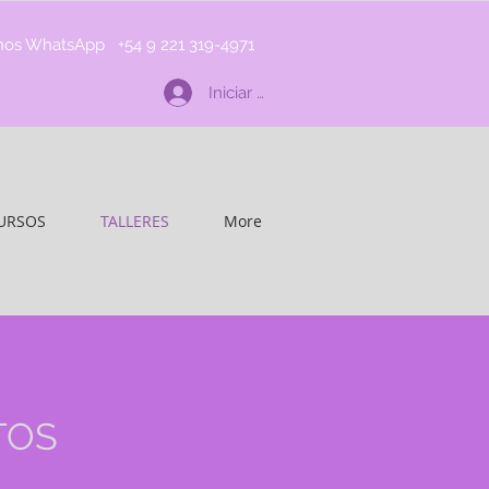
nos WhatsApp +54 9 221 319-4971
Iniciar sesión
URSOS
TALLERES
More
TOS