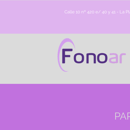
Calle 10 nº 420 e/ 40 y 41 - La P
PA