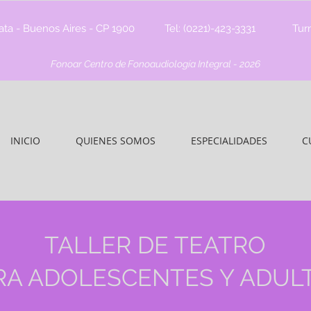
lata - Buenos Aires - CP 1900
Tel: (0221)-423-3331
Tur
Fonoar Centro de Fonoaudiología Integral - 2026
INICIO
QUIENES SOMOS
ESPECIALIDADES
C
TALLER DE TEATRO
RA ADOLESCENTES Y ADUL