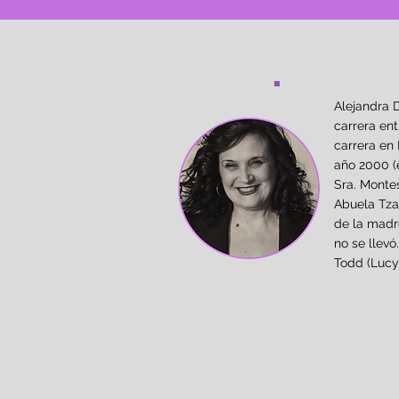
Alejandra D
carrera en
carrera en 
año 2000 (
Sra. Monte
Abuela Tzai
de la madre
no se llevó
Todd (Lucy)