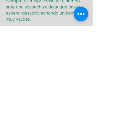
Siempre es mejor consultar a tiempo
ante una sospecha a dejar que pase y
esperar desaprovechando un tiempo
muy valioso.
Si algo nos llama la atención
consultemos!
"Hagamos visible el trastorno invisible"
(Lic. Mendoza Lara)
Calle 10 nº 420 e/ 40 y 41 - La Plata - Buenos
Aires - CP 1900
Turnos para evaluación, estudios,