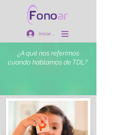
Iniciar sesión
¿A qué nos referimos
cuando hablamos de TDL?