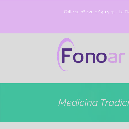
Calle 10 nº 420 e/ 40 y 41 - La P
Medicina Tradic