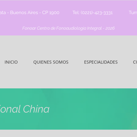
lata - Buenos Aires - CP 1900
Tel: (0221)-423-3331
Tur
Fonoar Centro de Fonoaudiología Integral - 2026
INICIO
QUIENES SOMOS
ESPECIALIDADES
C
ional China