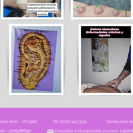
uenos Aires - CP 1900
Tel: (0221) 423-3331
Turnos para ev
anto = 2216988890
Consultas e inscripciones a cursos:
capaci