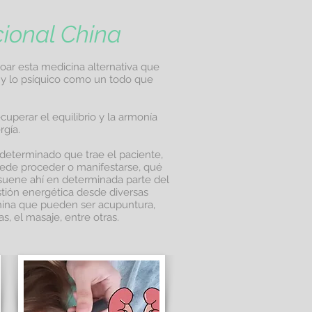
cional China
ar esta medicina alternativa que
o y lo psíquico como un todo que
ecuperar el equilibrio y la armonía
rgía.
 determinado que trae el paciente,
ede proceder o manifestarse, qué
suene ahí en determinada parte del
stión energética desde diversas
china que pueden ser acupuntura,
as, el masaje, entre otras.