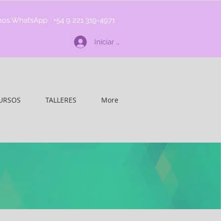
nos WhatsApp +54 9 221 319-4971
Iniciar sesión
URSOS
TALLERES
More