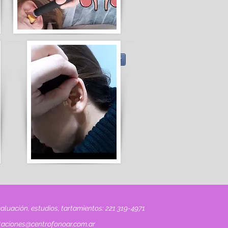
Compartir
aluación, estudios, tartamientos: 221 319-4971
taciones@centrofonoar.com.ar