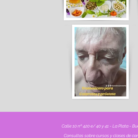
Calle 10 nº 420 e/ 40 y 41 - La Plata - B
Consultas sobre cursos y clases de c